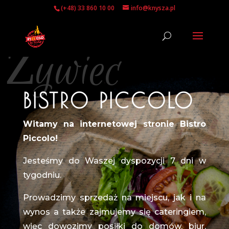
(+48) 33 860 10 00
info@knysza.pl
Żywiec
BISTRO PICCOLO
Witamy na internetowej stronie Bistro
Piccolo!
Jesteśmy do Waszej dyspozycji 7 dni w
tygodniu.
Prowadzimy sprzedaż na miejscu, jak i na
wynos a także zajmujemy się cateringiem,
więc dowozimy posiłki do domów, biur,